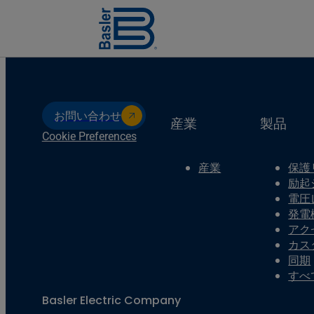
お問い合わせ
産業
製品
Cookie Preferences
産業
保護
励起
電圧
発電
アク
カス
同期
すべ
Basler Electric Company