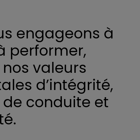
us engageons à
à performer,
 nos valeurs
les d’intégrité,
é, de conduite et
té.