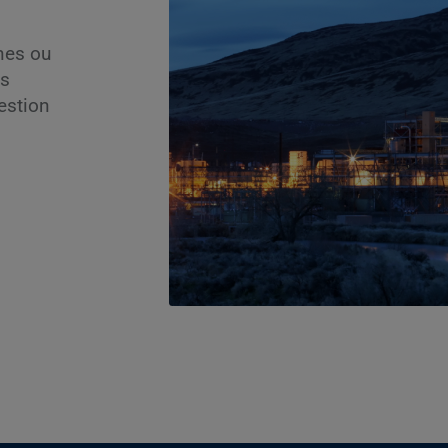
nes ou
ts
gestion