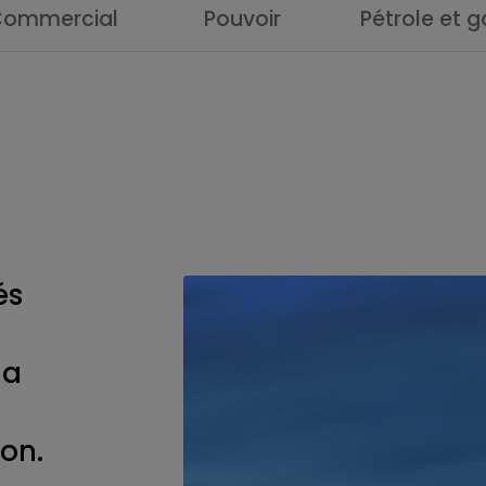
Commercial
Pouvoir
Pétrole et g
és
la
ion.