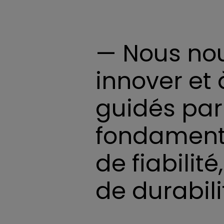
— Nous no
innover et 
guidés par
fondamenta
de fiabilit
de durabili