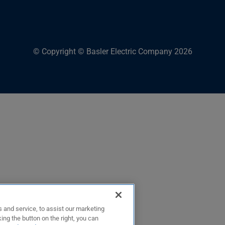
© Copyright © Basler Electric Company 2026
 and service, to assist our marketing
ing the button on the right, you can