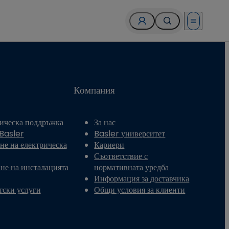
Open menu
Компания
ическа поддръжка
За нас
 Basler
Basler университет
не на електрическа
Кариери
Съответствие с
не на инсталацията
нормативната уредба
Информация за доставчика
тски услуги
Общи условия за клиенти