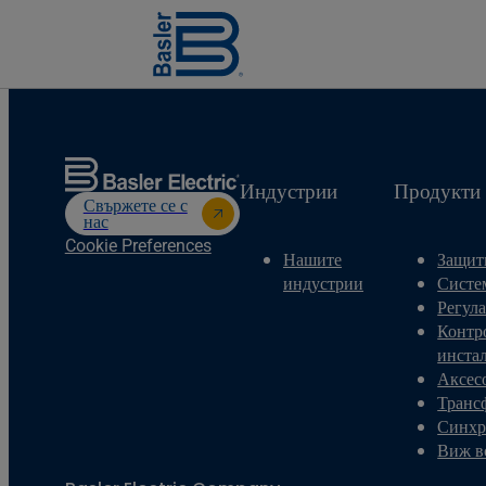
Индустрии
Продукти
Свържете се с
нас
Cookie Preferences
Нашите
Защит
индустрии
Систе
Регул
Контр
инста
Аксес
Транс
Синхр
Виж в