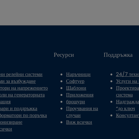
Ресурси
Поддръжка
ни релейни системи
Наръчници
24/7 техн
ми за възбуждане
Софтуер
Услуги на
атори на напрежението
Шаблони
Проектира
оли на генераторната
Приложения
система
лация
брошури
Надгражда
оари и поддръжка
Проучвания на
“до ключ
форматори по поръчка
случаи
Консултан
онизиране
Виж всички
сички