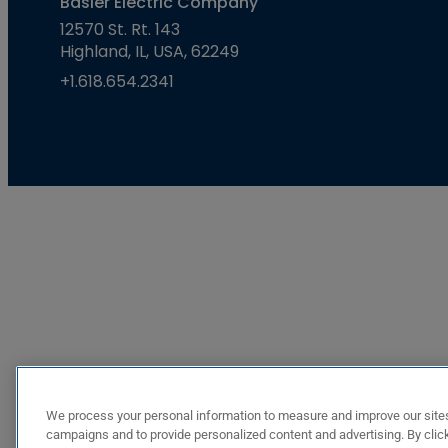
Basler Electric Company
12570 St. Rt. 143
Highland, IL, USA, 62249
+1.618.654.2341
We process your personal information to measure and improve our sites
campaigns and to provide personalized content and advertising. By click