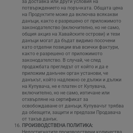
за доставка или други условия на
потвърждението на поръчката. Общата цена
на Продуктите може да включва всякакви
данъци, както е разрешено от приложимото
законодателство (включително, но не само,
общия акциз на Хавайските острови) и тези
данъци могат да бъдат видимо посочени
като отделни позиции във всички фактури,
както е разрешено от приложимото
законодателство. В случай, че след
продажбата прегледът от който и да е
приложим данъчен орган установи, че
данъкът, който надлежно се дължи и дължи
на Купувача, не е платен от Купувача,
включително, но не само, изтичане или
отхвърляне на сертификат за
освобождаване от данъци, Купувачът трябва
да обезщети, защити и предпази Продавача
от такъв данък.
ПРОИЗВОДСТВЕНА ПОЛИТИКА:
Недостигнатите производствени количества