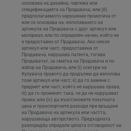
основава на дизайна, чертежа или
спецификацията на Продавача, или (б)
предполагаемото нарушение произтича от
или се основава на: използването на
артикула на Продавача с друг артикул или
материал, или по определен начин, който не
е предоставен от Продавача. Ако някоя
артикул или част, предоставена от
Продавача, нарушава патента, тогава
Продавачът, за сметка на Продавача и по
избор на Продавача, или (i) осигури на
Купувача правото да продължи да използва
този артикул или част; ii) да го замени с
предмет или част, който не нарушава права;
iii) да го променят така, че да не нарушават
права; или (iv) да възстановите покупната
цена и транспортните разходи при връщане
на Продавача на артикула или частта,
нарушаваща авторството. Предходната
разпоредба определя цялата отговорност на