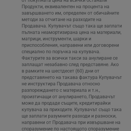
от покупната цена на всички останали
Продукти, еквивалентен на процента на
завършването им, определен от обичайните
методи за отчитане на разходите на
Продавача. Купувачът също така ще заплати
пълната неамортизирана цена на материали,
матрици, инструменти, шарки и
приспособления, направени или договорени
специално по поръчка на купувача.
Фактурите за всички такси за анулиране се
заплащат незабавно след представяне. Ако
в рамките на шестдесет (60) дни от
представянето на такава фактура Купувачът
не инструктира Продавача относно
разпореждането с материала и т.н.,
произтичащи от анулирането, Продавачът
може да продаде същите, кредитирайки
купувача за приходите. Купувачът също така
ще заплати разумните разходи и разноски,
направени от Продавача при извършване на
споразумение по настоящото споразумение