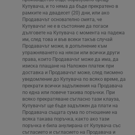
Купувача, и то няма да бъде прекратено в
рамките на двадесет (20) дни, или ако
Продавачът основателно смята, че
Купувачът не е в състояние да погаси
дълговете на Купувача с момента на падежа
им, след това и във всеки такъв случай
Продавачът може, в допълнение към
упражняването на някои или всички други
права, които Продавачът може да има, да
изиска плащане на Наложен платеж при
доставка и Продавачът може, след писмено
уведомление до Купувача по всяко време, да
прекрати всички задължения на Продавача
по една или повече такива поръчки. При
всяко прекратяване съгласно тази клауза,
Купувачът ще бъде задължен да плати на
Продавача същата сума по отношение на
всяка такава поръчка, както ако тази
поръчка е била анулирана от Купувача със
съгласието и съгласието на Продавача и