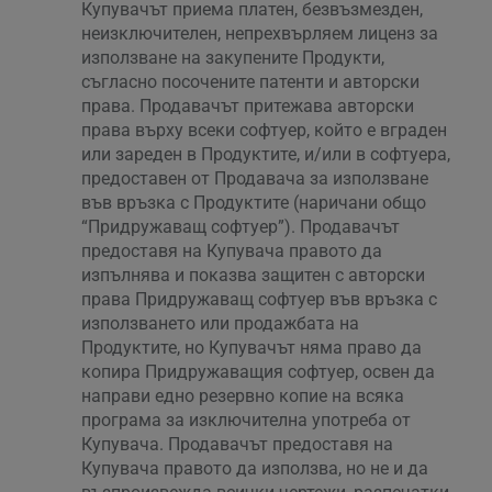
Купувачът приема платен, безвъзмезден,
неизключителен, непрехвърляем лиценз за
използване на закупените Продукти,
съгласно посочените патенти и авторски
права. Продавачът притежава авторски
права върху всеки софтуер, който е вграден
или зареден в Продуктите, и/или в софтуера,
предоставен от Продавача за използване
във връзка с Продуктите (наричани общо
“Придружаващ софтуер”). Продавачът
предоставя на Купувача правото да
изпълнява и показва защитен с авторски
права Придружаващ софтуер във връзка с
използването или продажбата на
Продуктите, но Купувачът няма право да
копира Придружаващия софтуер, освен да
направи едно резервно копие на всяка
програма за изключителна употреба от
Купувача. Продавачът предоставя на
Купувача правото да използва, но не и да