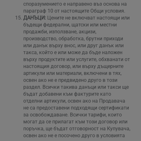
споразумението е направено въз основа на
параграф 10 от настоящите Общи условия.
ДАНЪЦИ:
Цените не включват настоящи или
бъдещи федерални, щатски или местни
продажби, използване, акцизи,
производство, обработка, брутни приходи
или данък върху внос, или друг данък или
такса, който е или може да бъде наложен
върху продуктите или услугите, обхванати от
настоящия договор, или върху дъщерните
артикули или материали, включени в тях,
освен ако не е предвидено друго в този
раздел. Всички такива данъци или такси ще
бъдат добавени към фактурите като
отделни артикули, освен ако на Продавача
не са предоставени подходящи сертификати
за освобождаване. Всички тарифи, които
могат да се прилагат към този договор или
поръчка, ще бъдат отговорност на Купувача,
освен ако не е посочено друго в условията