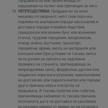
Продавача за или произтичаща от
нарушение на патент или претенция за него.
НЕПРЕОДОЛИМА:
Продавачът не носи
никаква отговорност, нито тази поръчка
подлежи на анулиране поради закъснения и
доставка поради стихийно бедствие,
граждански или военен бунт или вълнения,
стачки, трудови смущения, вандализъм,
пожар, война, въстание, транспорт,
тероризъм, време, липса на материали или
консумативи (при условие че такава липса
не се дължи на липсата на надлежна
проверка на страната, претендираща за
непреодолима сила), федерални, щатски или
общински поръчки и указания, неизпълнение
на доставчик или подизпълнител или поради
друга причина извън контрола на
продавача. В такова събитие или събития,
причиняващи забавяне по такава причина,
посочената дата на доставка се удължава
за разумен период от време, но не по-малко