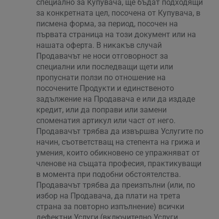
специално за Купувача, ще бъдат подходящи
за конкретната цел, посочена от Купувача, в
писмена форма, за период, посочен на
първата страница на този документ или на
нашата оферта. В никакъв случай
Продавачът не носи отговорност за
специални или последващи щети или
пропуснати ползи по отношение на
посочените Продукти и единственото
задължение на Продавача е или да издаде
кредит, или да поправи или замени
споменатия артикул или част от него.
Продавачът трябва да извършва Услугите по
начин, съответстващ на степента на грижа и
умения, които обикновено се упражняват от
членове на същата професия, практикуващи
в момента при подобни обстоятелства.
Продавачът трябва да преизпълни (или, по
избор на Продавача, да плати на трета
страна за повторно изпълнение) всички
дефектни Услуги (включително Услуги,