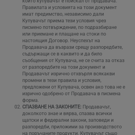
които купувачът е поискал от продавача.
Правилата и условията на този документ
имат предимство, независимо дали
Купувачът приема тези условия чрез
писмено потвърждение, по подразбиране
или приемане и плащане на стоки по
настоящия Договор. Неуспехът на
Продавача да възрази срещу разпоредбите,
съдържащи се в каквито и да било
съобщения от Купувача, не се счита за отказ
от разпоредбите на този документ и
Продавачът изрично отхвърля всякакви
промени в тези правила и условия,
предложени от Купувача, освен ако това не е
изрично одобрено от Продавача в писмена
форма.
СПАЗВАНЕ НА ЗАКОНИТЕ:
Продавачът,
доколкото знае и вярва, спазва всички
щатски и федерални закони, заповеди и
разпоредби, приложими за производството
на поръчаните продукти. Купувачът също