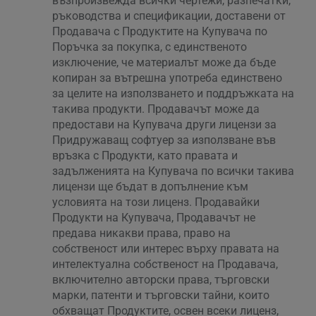
възпроизвежда всички чертежи, разпечатки,
ръководства и спецификации, доставени от
Продавача с Продуктите на Купувача по
Поръчка за покупка, с единственото
изключение, че материалът може да бъде
копиран за вътрешна употреба единствено
за целите на използването и поддръжката на
такива продукти. Продавачът може да
предостави на Купувача други лицензи за
Придружаващ софтуер за използване във
връзка с Продукти, като правата и
задълженията на Купувача по всички такива
лицензи ще бъдат в допълнение към
условията на този лиценз. Продавайки
Продукти на Купувача, Продавачът не
предава никакви права, право на
собственост или интерес върху правата на
интелектуална собственост на Продавача,
включително авторски права, търговски
марки, патенти и търговски тайни, които
обхващат Продуктите, освен всеки лиценз,