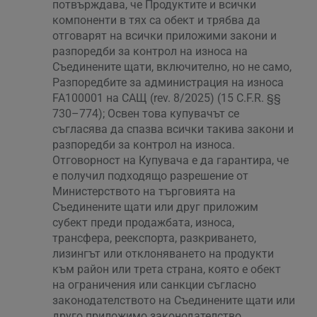
потвърждава, че Продуктите и всички
компоненти в тях са обект и трябва да
отговарят на всички приложими закони и
разпоредби за контрол на износа на
Съединените щати, включително, но не само,
Разпоредбите за администрация на износа
FA100001 на САЩ (rev. 8/2025) (15 C.F.R. §§
730–774); Освен това купувачът се
съгласява да спазва всички такива закони и
разпоредби за контрол на износа.
Отговорност на Купувача е да гарантира, че
е получил подходящо разрешение от
Министерството на търговията на
Съединените щати или друг приложим
субект преди продажбата, износа,
трансфера, реекспорта, разкриването,
лизингът или отклоняването на продукти
към район или трета страна, която е обект
на ограничения или санкции съгласно
законодателството на Съединените щати или
друго приложимо законодателство.