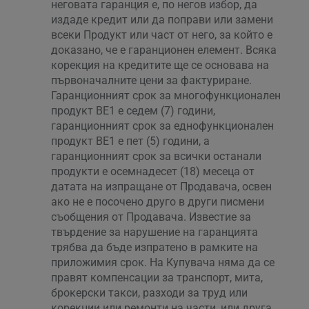
неговата гаранция е, по негов избор, да
издаде кредит или да поправи или замени
всеки Продукт или част от него, за който е
доказано, че е гаранционен елемент. Всяка
корекция на кредитите ще се основава на
първоначалните цени за фактуриране.
Гаранционният срок за многофункционален
продукт BE1 е седем (7) години,
гаранционният срок за еднофункционален
продукт BE1 е пет (5) години, а
гаранционният срок за всички останали
продукти е осемнадесет (18) месеца от
датата на изпращане от Продавача, освен
ако не е посочено друго в други писмени
съобщения от Продавача. Известие за
твърдение за нарушение на гаранцията
трябва да бъде изпратено в рамките на
приложимия срок. На Купувача няма да се
правят компенсации за транспорт, мита,
брокерски такси, разходи за труд или
корекции или ремонти на части, или друга