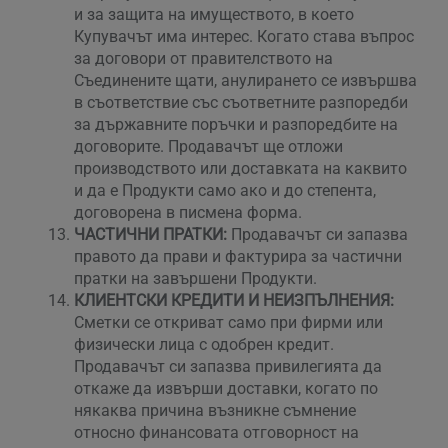
и за защита на имуществото, в което
Купувачът има интерес. Когато става въпрос
за договори от правителството на
Съединените щати, анулирането се извършва
в съответствие със съответните разпоредби
за държавните поръчки и разпоредбите на
договорите. Продавачът ще отложи
производството или доставката на каквито
и да е Продукти само ако и до степента,
договорена в писмена форма.
ЧАСТИЧНИ ПРАТКИ:
Продавачът си запазва
правото да прави и фактурира за частични
пратки на завършени Продукти.
КЛИЕНТСКИ КРЕДИТИ И НЕИЗПЪЛНЕНИЯ:
Сметки се откриват само при фирми или
физически лица с одобрен кредит.
Продавачът си запазва привилегията да
откаже да извърши доставки, когато по
някаква причина възникне съмнение
относно финансовата отговорност на