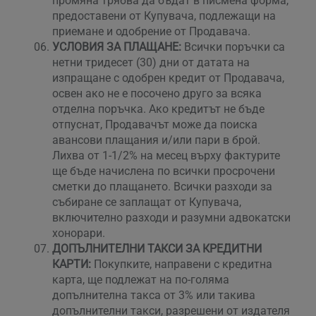
промяна трябва да бъдат в писмена форма,
предоставени от Купувача, подлежащи на
приемане и одобрение от Продавача.
УСЛОВИЯ ЗА ПЛАЩАНЕ:
Всички поръчки са
нетни тридесет (30) дни от датата на
изпращане с одобрен кредит от Продавача,
освен ако не е посочено друго за всяка
отделна поръчка. Ако кредитът не бъде
отпуснат, Продавачът може да поиска
авансови плащания и/или пари в брой.
Лихва от 1-1/2% на месец върху фактурите
ще бъде начислена по всички просрочени
сметки до плащането. Всички разходи за
събиране се заплащат от Купувача,
включително разходи и разумни адвокатски
хонорари.
ДОПЪЛНИТЕЛНИ ТАКСИ ЗА КРЕДИТНИ
КАРТИ:
Покупките, направени с кредитна
карта, ще подлежат на по-голяма
допълнителна такса от 3% или такива
допълнителни такси, разрешени от издателя