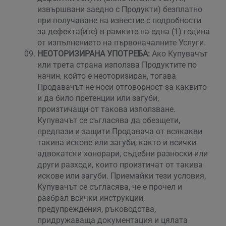
извършвани заедно с Продукти) безплатно
при получаване на известие с подробности
за дефекта(ите) в рамките на една (1) година
от изпълнението на първоначалните Услуги.
НЕОТОРИЗИРАНА УПОТРЕБА:
Ако Купувачът
или трета страна използва Продуктите по
начин, който е неоторизиран, тогава
Продавачът не носи отговорност за каквито
и да било претенции или загуби,
произтичащи от такова използване.
Купувачът се съгласява да обезщети,
предпази и защити Продавача от всякакви
такива искове или загуби, както и всички
адвокатски хонорари, съдебни разноски или
други разходи, които произтичат от такива
искове или загуби. Приемайки тези условия,
Купувачът се съгласява, че е прочел и
разбрал всички инструкции,
предупреждения, ръководства,
придружаваща документация и цялата