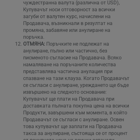
чуждестранна валута (различна от USD),
Купувачът носи отговорност за всички
загуби от валутен курс, начислени на
Продавача, възникнали в резултат на
промяна, забавяне или анулиране на
поръчка.
ОТМЯНА:
Поръчките не подлежат на
анулиране, пълно или частично, без
писменото съгласие на Продавача. Всяко
намаляване на поръчаните количества
представлява частична анулация при
спазване на тази клауза. Когато Продавачът
се съгласи с анулиране, уреждането ще бъде
извършено на следното основание:
Купувачът ще плати на Продавача при
доставката пълната покупна цена на всички
Продукти, завършени към момента, в който
Продавачът се съгласи с анулиране. Освен
това купувачът ще заплати на Продавача
такса за анулиране, състояща се от процент