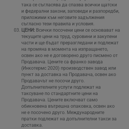
така се съгласява да спазва всички щатски
и федерални закони, заповеди и разпоредби,
приложими към неговите задължения
съгласно тези правила и условия.
ЦЕНИ:
Всички посочени цени се основават на
текущите цени на труд, суровини и закупени
части и ще бъдат преразгледани и подлежат
на промяна в момента на изпращането,
освен ако не е договорено друго писмено от
Продавача. Цените са франко завода
(Инкотермс 2020) производствен завод или
пункт за доставка на Продавача, освен ако
Продавачът не посочи друго.
Допълнителните услуги подлежат на
таксуване по стандартните цени на
Продавача. Цените включват само
обикновена вътрешна опаковка, освен ако
не е посочено друго. Международните
пратки подлежат на допълнителни такси за
доставка.