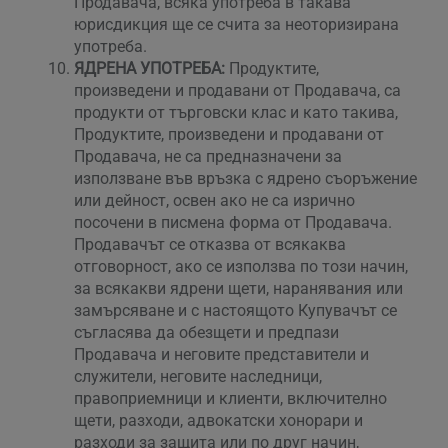
Продавача, всяка употреба в такава
юрисдикция ще се счита за неоторизирана
употреба.
ЯДРЕНА УПОТРЕБА:
Продуктите,
произведени и продавани от Продавача, са
продукти от търговски клас и като такива,
Продуктите, произведени и продавани от
Продавача, не са предназначени за
използване във връзка с ядрено съоръжение
или дейност, освен ако не са изрично
посочени в писмена форма от Продавача.
Продавачът се отказва от всякаква
отговорност, ако се използва по този начин,
за всякакви ядрени щети, наранявания или
замърсяване и с настоящото Купувачът се
съгласява да обезщети и предпази
Продавача и неговите представители и
служители, неговите наследници,
правоприемници и клиенти, включително
щети, разходи, адвокатски хонорари и
разходи за защита или по друг начин,