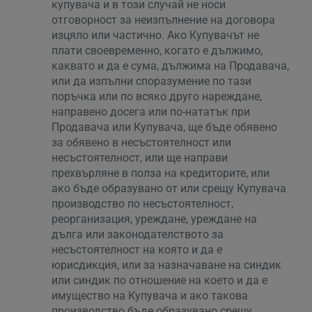
купувача и в този случай не носи
отговорност за неизпълнение на договора
изцяло или частично. Ако Купувачът не
плати своевременно, когато е дължимо,
каквато и да е сума, дължима на Продавача,
или да изпълни споразумение по тази
поръчка или по всяко друго нареждане,
направено досега или по-нататък при
Продавача или Купувача, ще бъде обявено
за обявено в несъстоятелност или
несъстоятелност, или ще направи
прехвърляне в полза на кредиторите, или
ако бъде образувано от или срещу Купувача
производство по несъстоятелност,
реорганизация, уреждане, уреждане на
дълга или законодателството за
несъстоятелност на която и да е
юрисдикция, или за назначаване на синдик
или синдик по отношение на което и да е
имущество на Купувача и ако такова
производство бъде образувано срещу