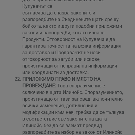
Купувачът се
съгласява да спазва законите и
разпоредбите на Съединените щати срещу
бойкота, както и други подобни приложими
закони и разпоредби, когато изнася
Продукти. Отговорност на Купувача е да
гарантира точността на всяка информация
за доставка и Продавачът не носи
отговорност за загуби или искове,
произтичащи от неправилна информация
или координати за доставка.
ПРИЛОЖИМО ПРАВО И МЯСТО НА
ПРОВЕЖДАНЕ:
Това споразумение е
сключено в щата Илинойс. Споразумението,
произтичащо от тази заповед, включително
всички изменения, допълнения и
модификации към нея, трябва да се тълкува
в съответствие със законите на щата
Илинойс, без да се вземат предвид
разпоредбите за избор на закон от Илинойс.