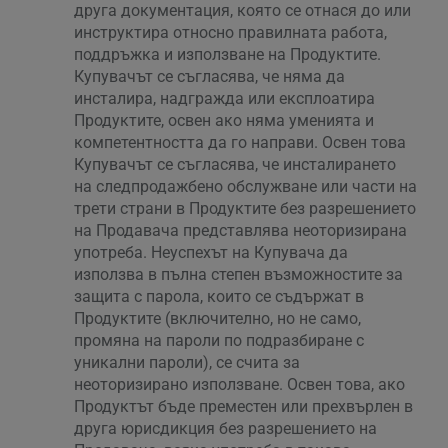
друга документация, която се отнася до или
инструктира относно правилната работа,
поддръжка и използване на Продуктите.
Купувачът се съгласява, че няма да
инсталира, надгражда или експлоатира
Продуктите, освен ако няма уменията и
компетентността да го направи. Освен това
Купувачът се съгласява, че инсталирането
на следпродажбено обслужване или части на
трети страни в Продуктите без разрешението
на Продавача представлява неоторизирана
употреба. Неуспехът на Купувача да
използва в пълна степен възможностите за
защита с парола, които се съдържат в
Продуктите (включително, но не само,
промяна на пароли по подразбиране с
уникални пароли), се счита за
неоторизирано използване. Освен това, ако
Продуктът бъде преместен или прехвърлен в
друга юрисдикция без разрешението на